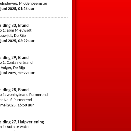
sulindeweg, Middenbeemster
Kromme Horn, De Rijp
 juni 2025, 01:28 uur
23 mei 2025, 13:08 uur
lding 30, Brand
Melding 24, Hulpverlening
io 1: abm Mieuwijdt
Prio 1: assistentie Ambulance
euwijdt, De Rijp
Hemsterhuisweg, Middenbeemster
 juni 2025, 02:29 uur
19 mei 2025, 10:48 uur
lding 29, Brand
Melding 23, Hulpverlening
io 1: Containerbrand
Prio 1: Reanimatie
 Volger, De Rijp
Werelderfgoed, Middenbeemster
 juni 2025, 23:22 uur
15 mei 2025, 22:58 uur
lding 28, Brand
Melding 22, Hulpverlening
io 1: woningbrand Purmerend
Prio 1: Ongeval A7
nt Neuf, Purmerend
A7, Middenbeemster
 mei 2025, 16:50 uur
11 mei 2025, 19:40 uur
lding 27, Hulpverlening
Melding 21, Brand
io 1: Auto te water
Prio 1: brand in restaurant