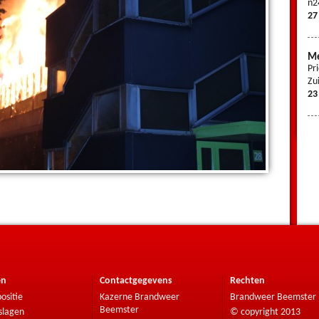
n2
27
Me
Pr
Zu
23
en
Contactgegevens
Rechten
ositie
Kazerne Brandweer
Brandweer Beemster
Beemster
slagen
© copyright 2013