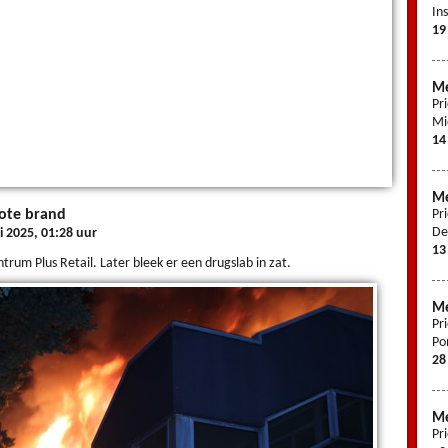
In
19
Me
Pr
Mi
14
Me
rote brand
Pr
De
 2025, 01:28 uur
13
trum Plus Retail. Later bleek er een drugslab in zat.
Me
Pr
Po
28
Me
Pr