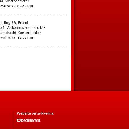
44, Westbeemster
Wormerplein, Purmerend
 mei 2025, 05:43 uur
7 mei 2025, 02:24 uur
lding 26, Brand
Melding 20, Brand
io 1: Verkenningseenheid MB
Prio 1: Schuurbrand Nekkerweg
iderdracht, Oosterblokker
Nekkerweg , Middenbeemster
 mei 2025, 19:27 uur
3 mei 2025, 07:36 uur
Website ontwikkeling