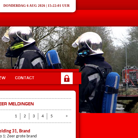
DONDERDAG 6 AUG 2026 |
15:22:01 UUR
ZW
CONTACT
EER MELDINGEN
<
1
2
3
4
5
6
>
7
8
9
10
11
12
13
lding 31, Brand
Melding 25, Hulpverlening
io 1: Zeer grote brand
Prio 1: Gaslekkage De Rijp