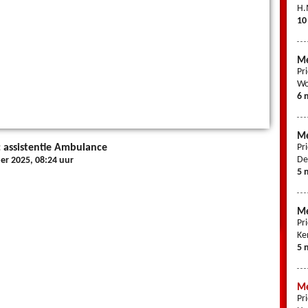
H.
10
Me
Pr
Wo
6 
Me
: assistentie Ambulance
Pr
De
r 2025, 08:24 uur
5 
Me
Pr
Ke
5 
Me
Pr