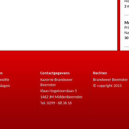
Ho
2 
Me
Pr
Na
30
en
Contactgegevens
Rechten
ositie
Kazerne Brandweer
Brandweer Beemster
Beemster
slagen
© copyright 2013
Klaas Hogetoornlaan 5
1462 JM Middenbeemster
Tel. 0299 - 68 36 16