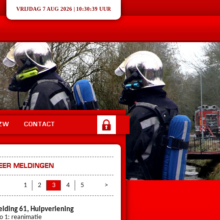
VRIJDAG 7 AUG 2026 |
10:30:39 UUR
ZW
CONTACT
EER MELDINGEN
<
1
2
3
4
5
6
>
7
8
9
10
11
12
13
lding 61, Hulpverlening
Melding 55, Brand
io 1: reanimatie
Prio 2: Brandmelding PAC