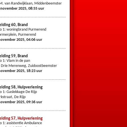
M. van Randwijklaan, Middenbeemster
Insulindeweg, Middenbeemster
 november 2025, 08:55 uur
29 oktober 2025, 04:08 uur
lding 60, Brand
Melding 54, Hulpverlening
io 1: woningbrand Purmerend
Prio 1: reanimatie
rmerplein, Purmerend
Purmerenderweg, Zuidoostbeemster
november 2025, 04:06 uur
26 oktober 2025, 22:46 uur
lding 59, Brand
Melding 53, Hulpverlening
io 1: Vlam in de pan
Prio 1: Reanimatie
 Drie Merenweg, Zuidoostbeemster
Nicolaas Cromhoutlaan, Middenbeems
november 2025, 18:23 uur
22 oktober 2025, 16:38 uur
lding 58, Hulpverlening
Melding 52, Brand
io 1: Gaslekkage De Rijp
Prio 2: Bermbrand Nekkerweg
rkstraat, De Rijp
Nekkerweg, Noordbeemster
november 2025, 09:36 uur
2 oktober 2025, 20:32 uur
lding 57, Hulpverlening
Melding 51, Brand
io 1: assistentie Ambulance
Prio 1: brand KDV