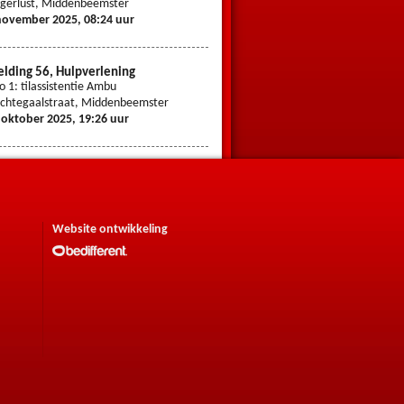
gerlust, Middenbeemster
middenpad, Zuidoostbeemster
november 2025, 08:24 uur
1 oktober 2025, 11:37 uur
lding 56, Hulpverlening
Melding 50, Hulpverlening
io 1: tilassistentie Ambu
Prio 2: Wateroverlast
chtegaalstraat, Middenbeemster
Holstein, Middenbeemster
 oktober 2025, 19:26 uur
30 september 2025, 05:36 uur
Website ontwikkeling